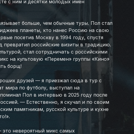
есте с ним и десятки молодых имен
язывает больше, чем обычные туры. Пол стал
иджеев планеты, кто нанес Россию на свою
ервые посетив Москву в 1994 году, спустя
д превратил российские визиты в традицию.
ультурой, стал сотрудничать с российскими
икс на культовую «Перемен» группы «Кино»
ить борщ!
ороших друзей — я приезжал сюда в тур с
т мира по футболу, выступал на
поминал Пол в интервью в 2025 году после
оссией. — Естественно, я скучал и по своим
еским памятникам, русской культуре и кухне
о!».
 это невероятный микс самых