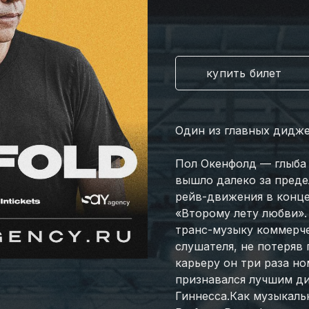
купить билет
Один из главных дидже
Пол Окенфолд — глыба 
вышло далеко за преде
рейв-движения в конце
«Второму лету любви».
транс-музыку коммерч
слушателя, не потеряв
карьеру он три раза н
признавался лучшим ди
Гиннесса.Как музыкал