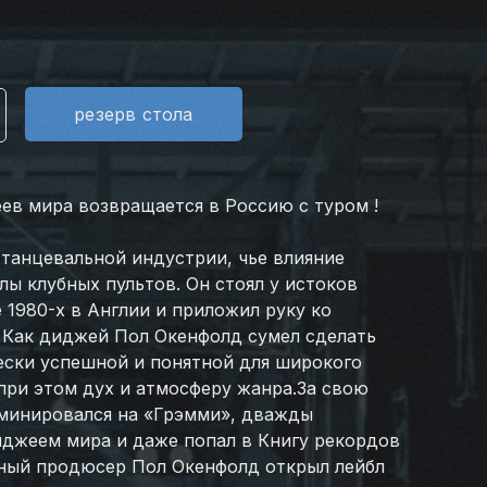
резерв стола
ев мира возвращается в Россию с туром !
танцевальной индустрии, чье влияние
лы клубных пультов. Он стоял у истоков
 1980-х в Англии и приложил руку ко
 Как диджей Пол Окенфолд сумел сделать
ески успешной и понятной для широкого
 при этом дух и атмосферу жанра.За свою
оминировался на «Грэмми», дважды
джеем мира и даже попал в Книгу рекордов
ьный продюсер Пол Окенфолд открыл лейбл