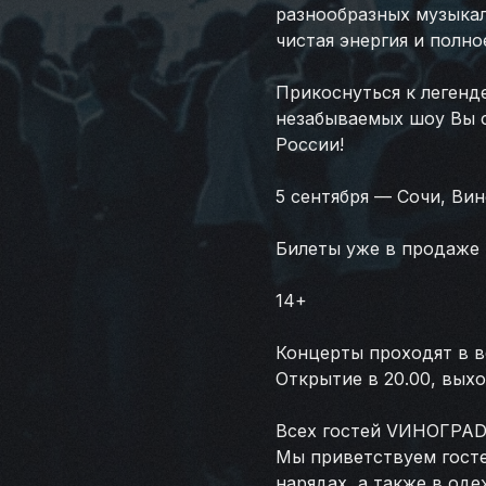
разнообразных музыка
чистая энергия и полн
Прикоснуться к легенд
незабываемых шоу Вы с
России!
5 сентября — Сочи, Ви
Билеты уже в продаже н
14+
Концерты проходят в в
Открытие в 20.00, выхо
Всех гостей VИНОГРАD
Мы приветствуем госте
нарядах, а также в оде