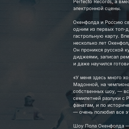
Perfecto Records, а вм
электронной сцены.
Окенфолда и Россию св
одним из первых топ-д
гастрольную карту. Вп
несколько лет Окенфол
Он проникся русской к
диджеями, записал рем
и даже научился готов
«У меня здесь много х
Мадонной, на чемпиона
собственных шоу, — вс
семилетней разлуки с Р
фанатам, и по историч
— очень полюбил все эт
Шоу Пола Окенфолда —