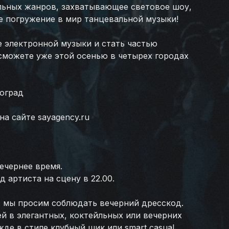
льных жанров, захватывающее световое шоу,
ое погружение в мир танцевальной музыки!
е электронной музыки и стать частью
можете уже этой осенью в четырех городах
ноград
а сайте sayagency.ru
ечернее время.
д артиста на сцену в 22.00.
 мы просим соблюдать вечерний дресскод.
й в элегантных, коктейльных или вечерних
жде в стиле клубный шик или smart casual.