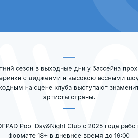
тний сезон в выходные дни у бассейна про
еринки с диджеями и высококлассными шоу
ходным на сцене клуба выступают знамени
артисты страны.
ГРАD Pool Day&Night Club с 2025 года работ
формате 18+ в дневное время до 19:00