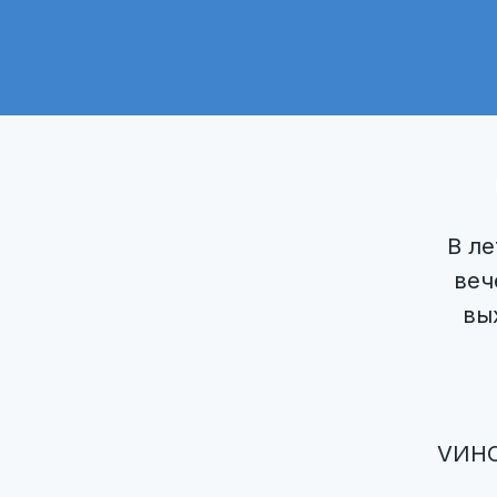
В ле
веч
вы
VИНО