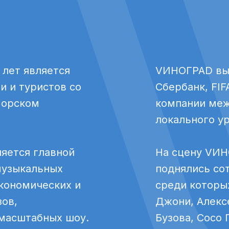
 лет является
VИНОГРАD выби
и и туристов со
Сбербанк, FIF
морском
компании меж
локального у
яется главной
На сцену VИН
 музыкальных
поднялись сот
кономических и
среди которы
зов,
Джони, Алексе
масштабных шоу.
Бузова, Сосо