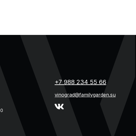
+7 988 234 55 66
vinograd@familygarden.su
00