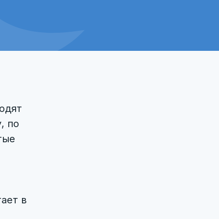
ходят
, по
тые
ает в