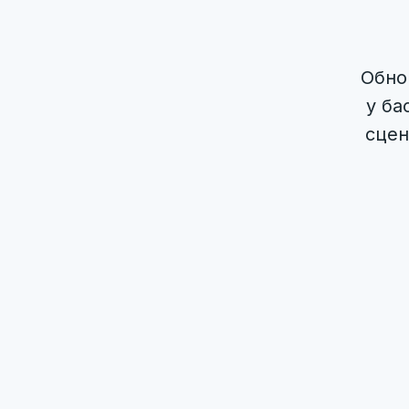
Обно
у ба
сцен